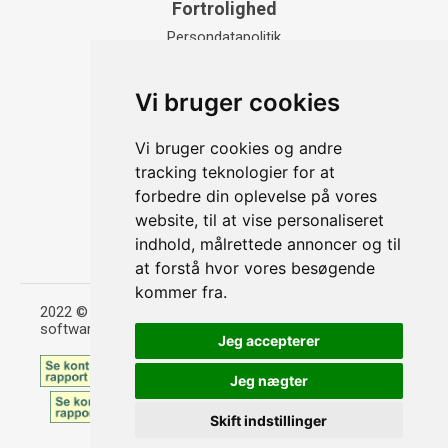
Fortrolighed
Persondatapolitik
Handelsbetingelser
Cookies
Vi bruger cookies
Kontakt
Vi bruger cookies og andre
Hassellunden 11 b DK-2765 Smørum
tracking teknologier for at
(+45) 3810 9282
forbedre din oplevelse på vores
website, til at vise personaliseret
info@tayyibfood.dk
indhold, målrettede annoncer og til
CVR 30821785
at forstå hvor vores besøgende
kommer fra.
2022 © Tayyib Food ApS l Design og
softwareudvikling:
Madexpres
Jeg accepterer
Jeg nægter
Skift indstillinger