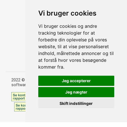
Persondatapolitik
Handelsbetingelser
Vi bruger cookies
Cookies
Vi bruger cookies og andre
Kontakt
tracking teknologier for at
Hassellunden 11 b DK-2765 Smørum
forbedre din oplevelse på vores
website, til at vise personaliseret
(+45) 3810 9282
indhold, målrettede annoncer og til
info@tayyibfood.dk
at forstå hvor vores besøgende
CVR 30821785
kommer fra.
2022 © Tayyib Food ApS l Design og
Jeg accepterer
softwareudvikling:
Madexpres
Jeg nægter
Skift indstillinger